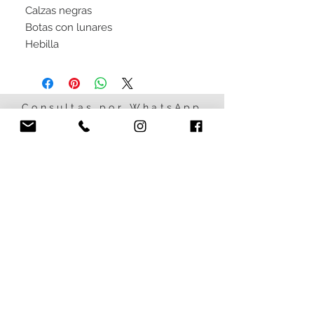
Calzas negras
Botas con lunares
Hebilla
Consultas por WhatsApp
al
+5491154857363
SUSCRIBITE Y
RECIBÍ NOVEDADES DE
NUESTRA
COLECCIÓN
Suscríbete ahora