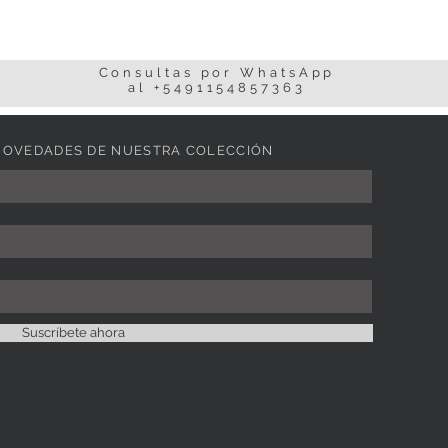
Consultas por WhatsApp
al +5491154857363
Í NOVEDADES DE NUESTRA
COLECCIÓN
Suscríbete ahora